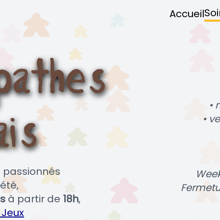
Soi
Accueil
• 
• v
es passionnés
Week
été,
Fermetu
s
à partir de
18h
,
 Jeux