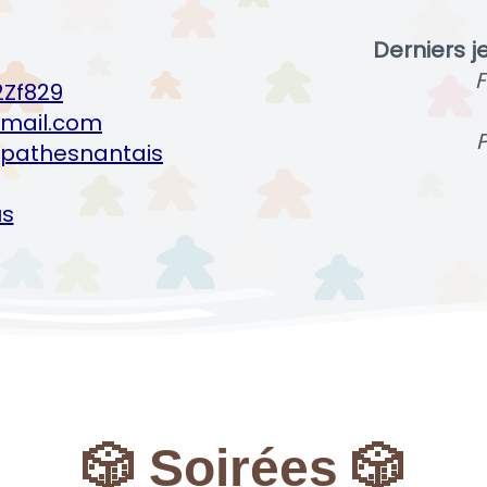
Derniers j
F
2Zf829
mail.com
P
pathesnantais
us
🎲 Soirées 🎲