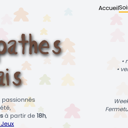
Soi
Accueil
• 
• ve
es passionnés
Week
été,
Fermetu
s
à partir de
18h
,
 Jeux