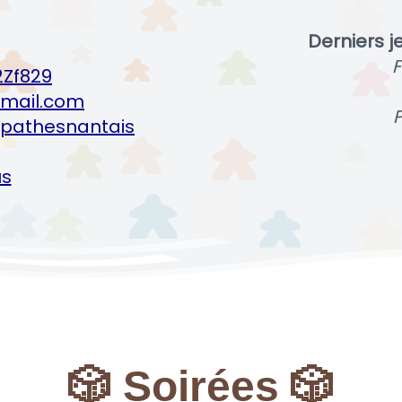
Derniers j
F
2Zf829
mail.com
P
pathesnantais
us
🎲 Soirées 🎲