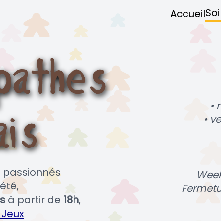
Soi
Accueil
• 
• v
es passionnés
Week
été,
Fermetu
s
à partir de
18h
,
 Jeux