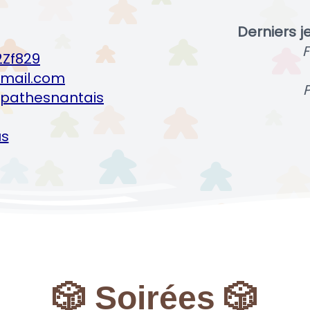
Derniers j
F
2Zf829
mail.com
P
pathesnantais
us
🎲 Soirées 🎲