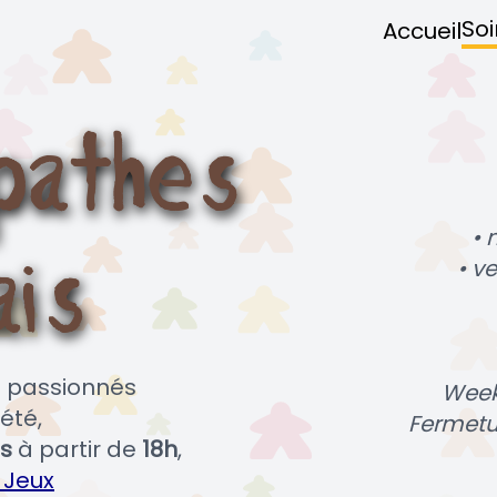
Soi
Accueil
• 
• v
es passionnés
Week
été,
Fermetu
s
à partir de
18h
,
 Jeux