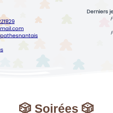
Derniers j
F
2Zf829
mail.com
P
pathesnantais
us
🎲 Soirées 🎲